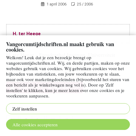
1 april 2006
25 / 2006
Ariadne
Spel
en
rekenles
H. ter Heege
Zo!
Vangorcumtijdschriften.nl maakt gebruik van
wil
cookies.
H. ter Heege - Freudenthal Instituut, Univerrsiteit
ik
Welkom! Leuk dat je een bezoekje brengt op
Utrecht
vangorcumtijdschriften.nl. Wij, en derde partijen, maken op onze
leren
websites gebruik van cookies. Wij gebruiken cookies voor het
rekenen
bijhouden van statistieken, om jouw voorkeuren op te slaan,
maar ook voor marketingdoeleinden (bijvoorbeeld het sturen van
een bericht als je winkelwagen nog vol is). Door op 'Zelf
Praktische
Download dit artikel als PDF
instellen' te klikken, kun je meer lezen over onze cookies en je
informatie
voorkeuren aanpassen.
Meer
over
Zelf instellen
Deel dit artikel
Volgens
Bartjens
Alle cookies accepteren
Contact