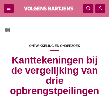
Alle
artikelen
Categorie
ONTWIKKELING EN ONDERZOEK
Redactioneel
Ontwikkeling
Kanttekeningen bij
en
de vergelijking van
onderzoek
Praktijkonderzoek
drie
Doen
Weten
opbrengstpeilingen
Columns
Draad
van