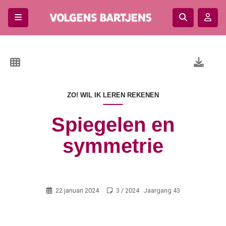
Alle
artikelen
Categorie
ZO! WIL IK LEREN REKENEN
Redactioneel
Ontwikkeling
Spiegelen en
en
symmetrie
onderzoek
Praktijkonderzoek
Doen
Weten
22 januari 2024
3 / 2024
Jaargang 43
Columns
Draad
van