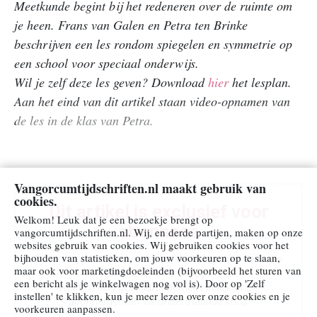
Meetkunde begint bij het redeneren over de ruimte om
Ariadne
je heen. Frans van Galen en Petra ten Brinke
Spel
beschrijven een les rondom spiegelen en symmetrie op
en
een school voor speciaal onderwijs.
rekenles
Wil je zelf deze les geven? Download
hier
het lesplan.
Zo!
Aan het eind van dit artikel staan video-opnamen van
wil
de les in de klas van Petra.
ik
leren
rekenen
Vangorcumtijdschriften.nl maakt gebruik van
cookies.
Praktische
Dit artikel is exclusief voor
informatie
Welkom! Leuk dat je een bezoekje brengt op
abonnees
Meer
vangorcumtijdschriften.nl. Wij, en derde partijen, maken op onze
websites gebruik van cookies. Wij gebruiken cookies voor het
over
bijhouden van statistieken, om jouw voorkeuren op te slaan,
Dit is een premium artikel, om dit hele artikel te lezen
Volgens
maar ook voor marketingdoeleinden (bijvoorbeeld het sturen van
dient u
ingelogd
te zijn.
een bericht als je winkelwagen nog vol is). Door op 'Zelf
Bartjens
Heeft u nog geen abonnement bekijk onze
instellen' te klikken, kun je meer lezen over onze cookies en je
abonnementen via onderstaande knop
Contact
voorkeuren aanpassen.