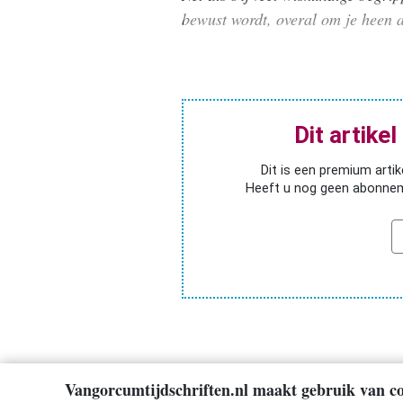
bewust wordt, overal om je heen a
Ariadne
Spel
en
rekenles
Zo!
Dit artike
wil
ik
Dit is een premium artike
leren
Heeft u nog geen abonnem
rekenen
Praktische
informatie
Meer
over
Volgens
Bartjens
Vangorcumtijdschriften.nl maakt gebruik van co
Contact